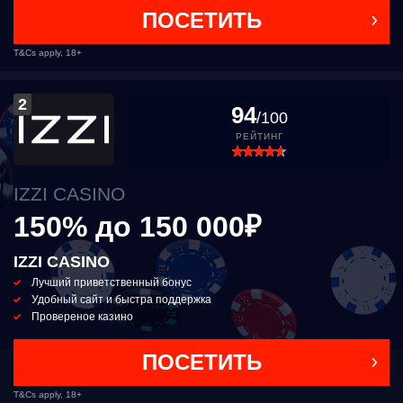
ПОСЕТИТЬ
T&Cs apply, 18+
2
94
/100
РЕЙТИНГ
IZZI CASINO
150% до 150 000₽
IZZI CASINO
Лучший приветственный бонус
Удобный сайт и быстра поддержка
Провереное казино
ПОСЕТИТЬ
T&Cs apply, 18+