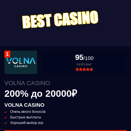
1
95
/100
РЕЙТИНГ
VOLNA CASINO
200% до 20000₽
VOLNA CASINO
Очень много бонусов
Быстрые выплаты
Хороший выбор игр